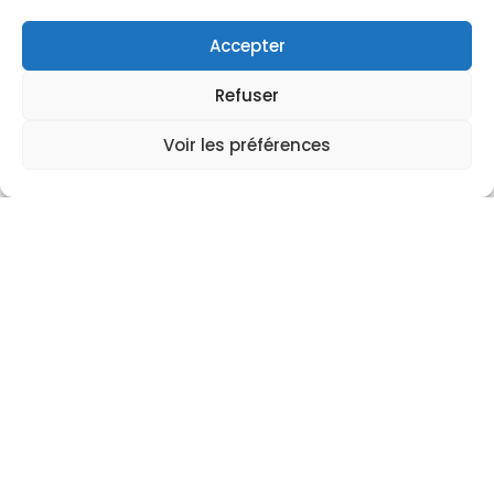
Accepter
Refuser
Voir les préférences
Nous trouver
04 67 59 47 10
ZAE La Plaine
6 rue Georges Besse
34830 CLAPIERS